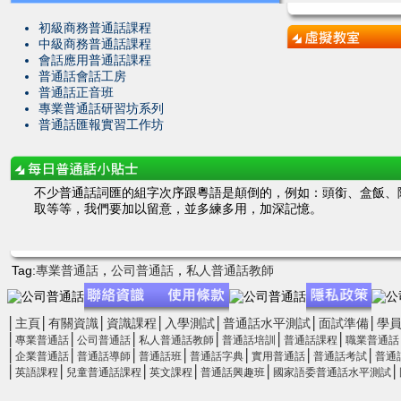
初級商務普通話課程
中級商務普通話課程
會話應用普通話課程
普通話會話工房
普通話正音班
專業普通話研習坊系列
普通話匯報實習工作坊
不少普通話詞匯的組字次序跟粵語是顛倒的，例如：頭銜、盒飯、
取等等，我們要加以留意，並多練多用，加深記憶。
Tag:
專業普通話
，
公司普通話
，
私人普通話教師
│
主頁
│
有關資識
│
資識課程
│
入學測試
│
普通話水平測試
│
面試準備
│
學
│
│
│
│
│
│
專業普通話
公司普通話
私人普通話教師
普通話培訓
普通話課程
職業普通話
│
│
│
│
│
│
│
企業普通話
普通話導師
普通話班
普通話字典
實用普通話
普通話考試
普通
│
│
│
│
│
│
英語課程
兒童普通話課程
英文課程
普通話興趣班
國家語委普通話水平測試