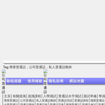
Tag:
專業普通話
，
公司普通話
，
私人普通話教師
│
主頁
│
有關資識
│
資識課程
│
入學測試
│
普通話水平測試
│
面試準備
│
學
│
│
│
│
│
│
專業普通話
公司普通話
私人普通話教師
普通話培訓
普通話課程
職業普通話
│
│
│
│
│
│
│
企業普通話
普通話導師
普通話班
普通話字典
實用普通話
普通話考試
普通