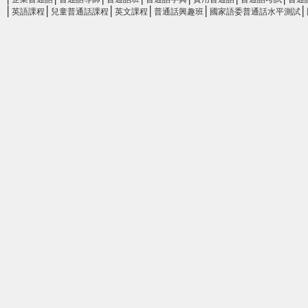
│
│
│
│
│
│
英語課程
兒童普通話課程
英文課程
普通話興趣班
國家語委普通話水平測試